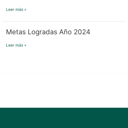
Evaluación
al
Leer más »
PDOT
de
la
Metas Logradas Año 2024
Metas
Provincia
Logradas
de
Año
Leer más »
Pastaza
2024
del
Año
2024