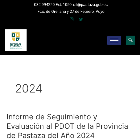
Ir
032 994220 Ext. 1050
sil@pastaza.gob.ec
al
Fco. de Orellana y 27 de Febrero, Puyo
contenido
2024
Informe de Seguimiento y
Informe
de
Evaluación al PDOT de la Provincia
Seguimiento
de Pastaza del Año 2024
y