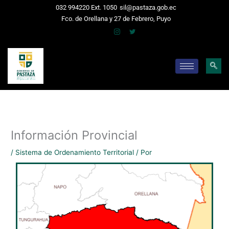
Ir
032 994220 Ext. 1050
sil@pastaza.gob.ec
al
Fco. de Orellana y 27 de Febrero, Puyo
contenido
Información Provincial
/
Sistema de Ordenamiento Territorial
/ Por